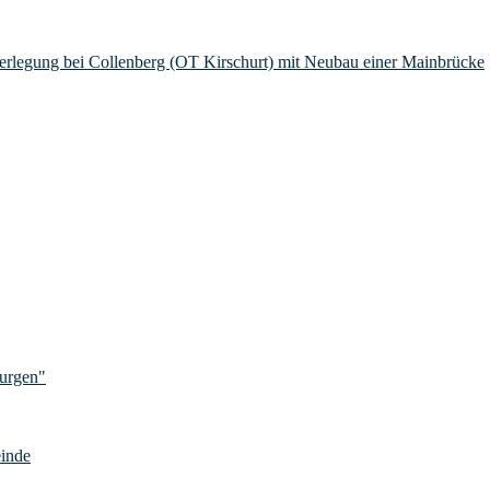
Verlegung bei Collenberg (OT Kirschurt) mit Neubau einer Mainbrücke
Burgen"
einde