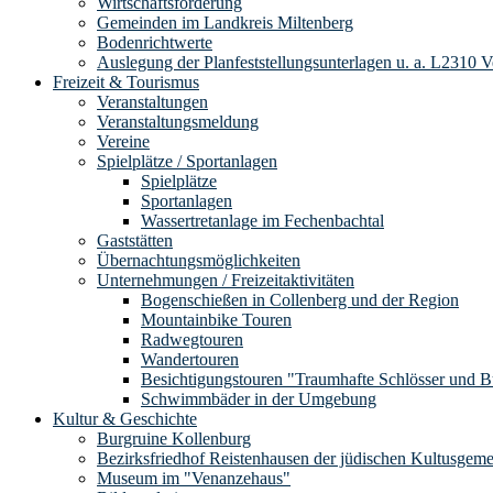
Wirtschaftsförderung
Gemeinden im Landkreis Miltenberg
Bodenrichtwerte
Auslegung der Planfeststellungsunterlagen u. a. L2310 
Freizeit & Tourismus
Veranstaltungen
Veranstaltungsmeldung
Vereine
Spielplätze / Sportanlagen
Spielplätze
Sportanlagen
Wassertretanlage im Fechenbachtal
Gaststätten
Übernachtungsmöglichkeiten
Unternehmungen / Freizeitaktivitäten
Bogenschießen in Collenberg und der Region
Mountainbike Touren
Radwegtouren
Wandertouren
Besichtigungstouren "Traumhafte Schlösser und 
Schwimmbäder in der Umgebung
Kultur & Geschichte
Burgruine Kollenburg
Bezirksfriedhof Reistenhausen der jüdischen Kultusgem
Museum im "Venanzehaus"