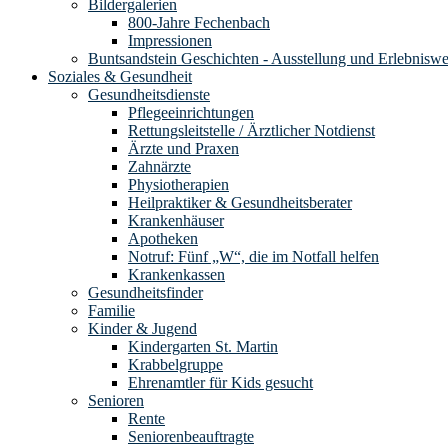
Bildergalerien
800-Jahre Fechenbach
Impressionen
Buntsandstein Geschichten - Ausstellung und Erlebnisw
Soziales & Gesundheit
Gesundheitsdienste
Pflegeeinrichtungen
Rettungsleitstelle / Ärztlicher Notdienst
Ärzte und Praxen
Zahnärzte
Physiotherapien
Heilpraktiker & Gesundheitsberater
Krankenhäuser
Apotheken
Notruf: Fünf „W“, die im Notfall helfen
Krankenkassen
Gesundheitsfinder
Familie
Kinder & Jugend
Kindergarten St. Martin
Krabbelgruppe
Ehrenamtler für Kids gesucht
Senioren
Rente
Seniorenbeauftragte