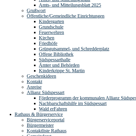
Amts- und Mitteilungsblatt 2025
Grußwort
Öffentliche/Gemeindliche Einrichtungen
Kindergarten
Grundschule
Feuerwehren
Kirchen
Friedhöfe
Grüngutsammel- und Schredderplatz
Offene Bibliothek
Südspessarthalle
Ämter und Behörden
Kinderkrippe St. Martin
Geschenkideen
Kontakt
Anreise
Allianz Südspessart
Förderprogramm der kommunalen Allianz Südspes
Nachbarschaftshilfe im Südspessart
Wald erFahren
Rathaus & Bürgerservice
Bürgerserviceportal
Bürgermeister
Kontaktliste Rathaus