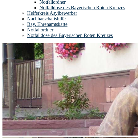
Notfallordner
Notfalldose des Bayerischen Roten Kreuzes
Helferkreis Asylbewerber
Nachbarschaftshilfe
Bay. Ehrenamtskarte
Notfallordner
Notfalldose des Bayerischen Roten Kreuzes