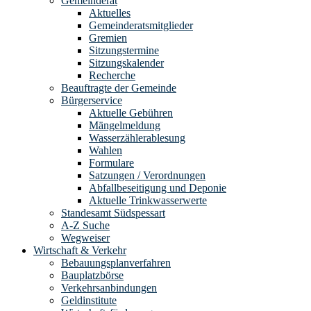
Gemeinderat
Aktuelles
Gemeinderatsmitglieder
Gremien
Sitzungstermine
Sitzungskalender
Recherche
Beauftragte der Gemeinde
Bürgerservice
Aktuelle Gebühren
Mängelmeldung
Wasserzählerablesung
Wahlen
Formulare
Satzungen / Verordnungen
Abfallbeseitigung und Deponie
Aktuelle Trinkwasserwerte
Standesamt Südspessart
A-Z Suche
Wegweiser
Wirtschaft & Verkehr
Bebauungsplanverfahren
Bauplatzbörse
Verkehrsanbindungen
Geldinstitute