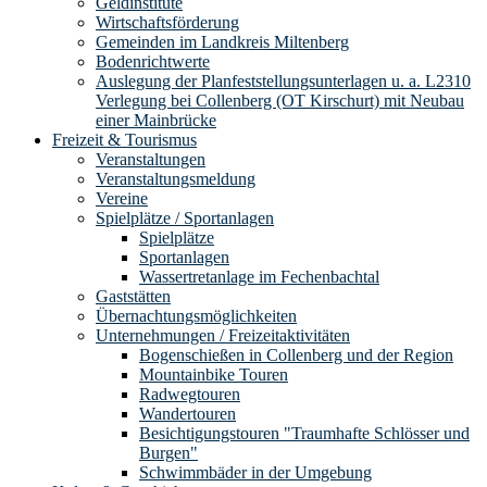
Geldinstitute
Wirtschaftsförderung
Gemeinden im Landkreis Miltenberg
Bodenrichtwerte
Auslegung der Planfeststellungsunterlagen u. a. L2310
Verlegung bei Collenberg (OT Kirschurt) mit Neubau
einer Mainbrücke
Freizeit & Tourismus
Veranstaltungen
Veranstaltungsmeldung
Vereine
Spielplätze / Sportanlagen
Spielplätze
Sportanlagen
Wassertretanlage im Fechenbachtal
Gaststätten
Übernachtungsmöglichkeiten
Unternehmungen / Freizeitaktivitäten
Bogenschießen in Collenberg und der Region
Mountainbike Touren
Radwegtouren
Wandertouren
Besichtigungstouren "Traumhafte Schlösser und
Burgen"
Schwimmbäder in der Umgebung