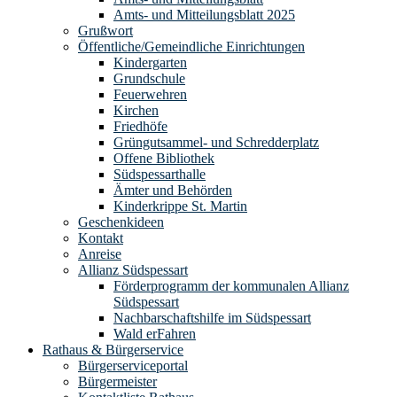
Amts- und Mitteilungsblatt 2025
Grußwort
Öffentliche/Gemeindliche Einrichtungen
Kindergarten
Grundschule
Feuerwehren
Kirchen
Friedhöfe
Grüngutsammel- und Schredderplatz
Offene Bibliothek
Südspessarthalle
Ämter und Behörden
Kinderkrippe St. Martin
Geschenkideen
Kontakt
Anreise
Allianz Südspessart
Förderprogramm der kommunalen Allianz
Südspessart
Nachbarschaftshilfe im Südspessart
Wald erFahren
Rathaus & Bürgerservice
Bürgerserviceportal
Bürgermeister