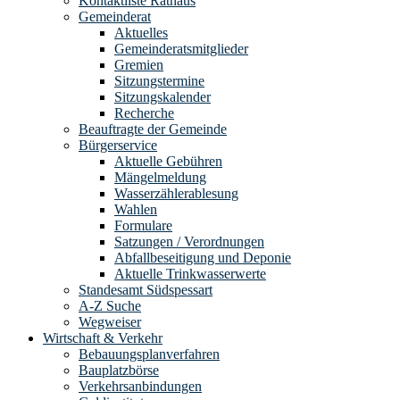
Kontaktliste Rathaus
Gemeinderat
Aktuelles
Gemeinderatsmitglieder
Gremien
Sitzungstermine
Sitzungskalender
Recherche
Beauftragte der Gemeinde
Bürgerservice
Aktuelle Gebühren
Mängelmeldung
Wasserzählerablesung
Wahlen
Formulare
Satzungen / Verordnungen
Abfallbeseitigung und Deponie
Aktuelle Trinkwasserwerte
Standesamt Südspessart
A-Z Suche
Wegweiser
Wirtschaft & Verkehr
Bebauungsplanverfahren
Bauplatzbörse
Verkehrsanbindungen