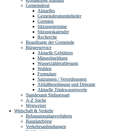
Kontaktliste Rathaus
Gemeinderat
Aktuelles
Gemeinderatsmitglieder
Gremien
Sitzungstermine
Sitzungskalender
Recherche
Beauftragte der Gemeinde
Bürgerservice
Aktuelle Gebühren
Mängelmeldung
Wasserzählerablesung
Wahlen
Formulare
Satzungen / Verordnungen
Abfallbeseitigung und Deponie
Aktuelle Trinkwasserwerte
Standesamt Südspessart
A-Z Suche
Wegweiser
Wirtschaft & Verkehr
Bebauungsplanverfahren
Bauplatzbörse
Verkehrsanbindungen