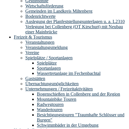
Geldinstitute
Wirtschaftsförderung
Gemeinden im Landkreis Miltenberg
Bodenrichtwerte
Auslegung der Planfeststellungsunterlagen u. a. L2310
Verlegung bei Collenberg (OT Kirschurt) mit Neubau
einer Mainbrücke
Freizeit & Tourismus
Veranstaltungen
Veranstaltungsmeldung
Vereine
Spielplätze / Sportanlagen
Spielplätze
Sportanlagen
Wassertretanlage im Fechenbachtal
Gaststätten
Übernachtungsmöglichkeiten
Unternehmungen / Freizeitaktivitäten
Bogenschießen in Collenberg und der Region
Mountainbike Touren
Radwegtouren
Wandertouren
Besichtigungstouren "Traumhafte Schlösser und
Burgen"
Schwimmbäder in der Umgebung