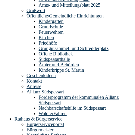
Amts- und Mitteilungsblatt 2025
Grußwort
Öffentliche/Gemeindliche Einrichtungen
Kindergarten
Grundschule
Feuerwehren
Kirchen
Friedhöfe
Grüngutsammel- und Schredderplatz
Offene Bibliothek
Südspessarthalle
Ämter und Behörden
Kinderkrippe St. Martin
Geschenkideen
Kontakt
Anreise
Allianz Südspessart
Förderprogramm der kommunalen Allianz
Südspessart
Nachbarschaftshilfe im Südspessart
Wald erFahren
Rathaus & Bürgerservice
Bürgerserviceportal
Bürgermeister