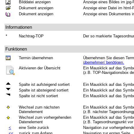
Bilddatei anzeigen
Anzeige eines Bildes im jpg-
Dokument anzeigen
Anzeige einer Datei im html-
Dokument anzeigen
Anzeige eines Dokumentes in
Informationen
*
Nachtrag-TOP
Der so markierte Tagesordnu
Funktionen
Termin übernehmen
Übernehmen Sie diesen Termi
übernehmen' benötigen.
Aktivieren der Übersicht
Ein Mausklick auf das Symbol
(z.B. TOP-Navigationsbox der
Spalte ist aufsteigend sortiert
Ein Mausklick auf das Symbol
Spalte ist absteigend sortiert
Ein Mausklick auf das Symbol
Spalte ist nicht sortiert
Ein Mausklick auf das Symbol
Wechsel zum nächsten
Ein Mausklick auf das Symbol
Datenelement
(z.B. nächster Tagesordnungp
Wechsel zum vorhergehenden
Ein Mausklick auf das Symbol
Datenelement
(z.B. Tagesordnungpunkt vor 
<
eine Seite zurück
Navigation zur vorhergehende
<<
zurück zum Anfang
Navigation zur ersten Seite.