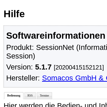
Hilfe
Softwareinformationen
Produkt: SessionNet (Informa
Session)
Version:
5.1.7
[20200415152121]
Hersteller:
Somacos GmbH & 
Bedienung
RSS
Termine
Hier werden die Bedien- und In