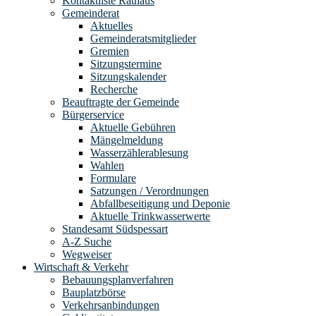
Kontaktliste Rathaus
Gemeinderat
Aktuelles
Gemeinderatsmitglieder
Gremien
Sitzungstermine
Sitzungskalender
Recherche
Beauftragte der Gemeinde
Bürgerservice
Aktuelle Gebühren
Mängelmeldung
Wasserzählerablesung
Wahlen
Formulare
Satzungen / Verordnungen
Abfallbeseitigung und Deponie
Aktuelle Trinkwasserwerte
Standesamt Südspessart
A-Z Suche
Wegweiser
Wirtschaft & Verkehr
Bebauungsplanverfahren
Bauplatzbörse
Verkehrsanbindungen