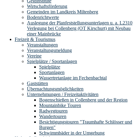
Geldinstitute
Wirtschaftsförderung
Gemeinden im Landkreis Miltenberg
Bodenrichtwerte
Auslegung der Planfeststellungsunterlagen u. a. L2310
Verlegung bei Collenberg (OT Kirschurt) mit Neubau
einer Mainbrücke
Freizeit & Tourismus
Veranstaltungen
Veranstaltungsmeldung
Vereine
Spielplätze / Sportanlagen
Spielplätze
Sportanlagen
Wassertretanlage im Fechenbachtal
Gaststätten
Übernachtungsmöglichkeiten
Unternehmungen / Freizeitaktivitäten
Bogenschießen in Collenberg und der Region
Mountainbike Touren
Radwegtouren
Wandertouren
Besichtigungstouren "Traumhafte Schlösser und
Burgen"
Schwimmbäder in der Umgebung