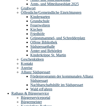
Amts- und Mitteilungsblatt 2025
Grußwort
Öffentliche/Gemeindliche Einrichtungen
Kindergarten
Grundschule
Feuerwehren
Kirchen
Friedhöfe
Grüngutsammel- und Schredderplatz
Offene Bibliothek
Südspessarthalle
Ämter und Behörden
Kinderkrippe St. Martin
Geschenkideen
Kontakt
Anreise
Allianz Südspessart
Förderprogramm der kommunalen Allianz
Südspessart
Nachbarschaftshilfe im Südspessart
Wald erFahren
Rathaus & Bürgerservice
Bürgerserviceportal
Bürgermeister