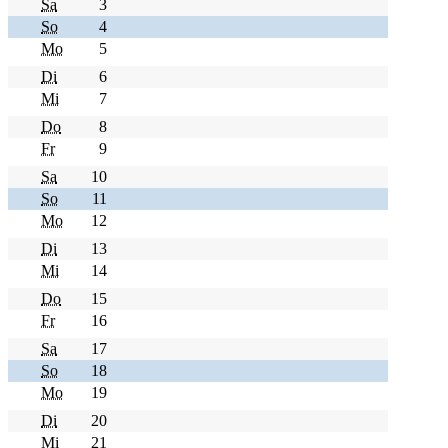
Sa
3
So
4
Mo
5
Di
6
Mi
7
Do
8
Fr
9
Sa
10
So
11
Mo
12
Di
13
Mi
14
Do
15
Fr
16
Sa
17
So
18
Mo
19
Di
20
Mi
21