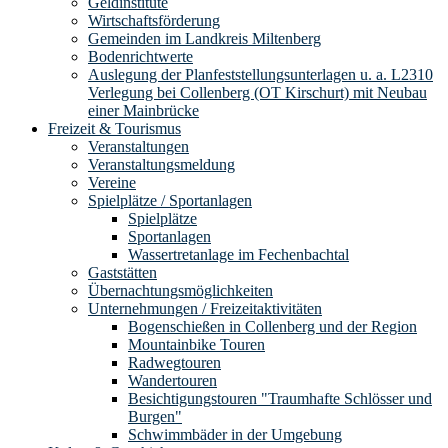
Geldinstitute
Wirtschaftsförderung
Gemeinden im Landkreis Miltenberg
Bodenrichtwerte
Auslegung der Planfeststellungsunterlagen u. a. L2310
Verlegung bei Collenberg (OT Kirschurt) mit Neubau
einer Mainbrücke
Freizeit & Tourismus
Veranstaltungen
Veranstaltungsmeldung
Vereine
Spielplätze / Sportanlagen
Spielplätze
Sportanlagen
Wassertretanlage im Fechenbachtal
Gaststätten
Übernachtungsmöglichkeiten
Unternehmungen / Freizeitaktivitäten
Bogenschießen in Collenberg und der Region
Mountainbike Touren
Radwegtouren
Wandertouren
Besichtigungstouren "Traumhafte Schlösser und
Burgen"
Schwimmbäder in der Umgebung