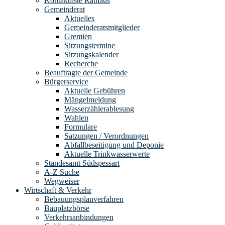
Kontaktliste Rathaus
Gemeinderat
Aktuelles
Gemeinderatsmitglieder
Gremien
Sitzungstermine
Sitzungskalender
Recherche
Beauftragte der Gemeinde
Bürgerservice
Aktuelle Gebühren
Mängelmeldung
Wasserzählerablesung
Wahlen
Formulare
Satzungen / Verordnungen
Abfallbeseitigung und Deponie
Aktuelle Trinkwasserwerte
Standesamt Südspessart
A-Z Suche
Wegweiser
Wirtschaft & Verkehr
Bebauungsplanverfahren
Bauplatzbörse
Verkehrsanbindungen