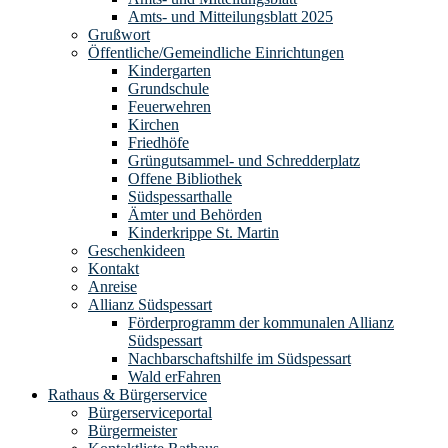
Amts- und Mitteilungsblatt 2025
Grußwort
Öffentliche/Gemeindliche Einrichtungen
Kindergarten
Grundschule
Feuerwehren
Kirchen
Friedhöfe
Grüngutsammel- und Schredderplatz
Offene Bibliothek
Südspessarthalle
Ämter und Behörden
Kinderkrippe St. Martin
Geschenkideen
Kontakt
Anreise
Allianz Südspessart
Förderprogramm der kommunalen Allianz
Südspessart
Nachbarschaftshilfe im Südspessart
Wald erFahren
Rathaus & Bürgerservice
Bürgerserviceportal
Bürgermeister