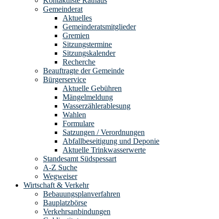
Kontaktliste Rathaus
Gemeinderat
Aktuelles
Gemeinderatsmitglieder
Gremien
Sitzungstermine
Sitzungskalender
Recherche
Beauftragte der Gemeinde
Bürgerservice
Aktuelle Gebühren
Mängelmeldung
Wasserzählerablesung
Wahlen
Formulare
Satzungen / Verordnungen
Abfallbeseitigung und Deponie
Aktuelle Trinkwasserwerte
Standesamt Südspessart
A-Z Suche
Wegweiser
Wirtschaft & Verkehr
Bebauungsplanverfahren
Bauplatzbörse
Verkehrsanbindungen