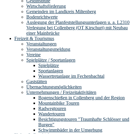
Geldinstitute
Wirtschaftsförderung
Gemeinden im Landkreis Miltenberg
Bodenrichtwerte
Auslegung der Planfeststellungsunterlagen u. a. L2310
Verlegung bei Collenberg (OT Kirschurt) mit Neubau
einer Mainbrücke
Freizeit & Tourismus
Veranstaltungen
Veranstaltungsmeldung
Vereine
Spielplätze / Sportanlagen
Spielplätze
Sportanlagen
Wassertretanlage im Fechenbachtal
Gaststätten
Übernachtungsmöglichkeiten
Unternehmungen / Freizeitaktivitäten
Bogenschießen in Collenberg und der Region
Mountainbike Touren
Radwegtouren
Wandertouren
Besichtigungstouren "Traumhafte Schlösser und
Burgen"
Schwimmbäder in der Umgebung