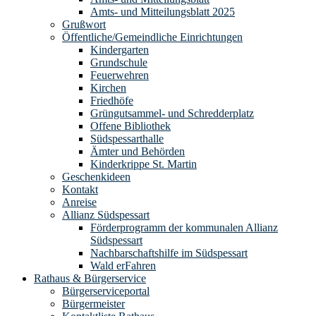
Amts- und Mitteilungsblatt 2025
Grußwort
Öffentliche/Gemeindliche Einrichtungen
Kindergarten
Grundschule
Feuerwehren
Kirchen
Friedhöfe
Grüngutsammel- und Schredderplatz
Offene Bibliothek
Südspessarthalle
Ämter und Behörden
Kinderkrippe St. Martin
Geschenkideen
Kontakt
Anreise
Allianz Südspessart
Förderprogramm der kommunalen Allianz
Südspessart
Nachbarschaftshilfe im Südspessart
Wald erFahren
Rathaus & Bürgerservice
Bürgerserviceportal
Bürgermeister