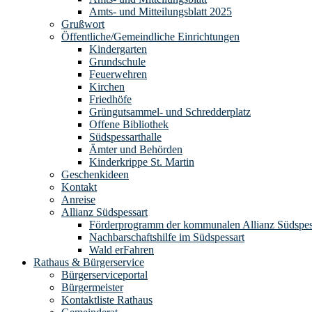
Amts- und Mitteilungsblatt 2025
Grußwort
Öffentliche/Gemeindliche Einrichtungen
Kindergarten
Grundschule
Feuerwehren
Kirchen
Friedhöfe
Grüngutsammel- und Schredderplatz
Offene Bibliothek
Südspessarthalle
Ämter und Behörden
Kinderkrippe St. Martin
Geschenkideen
Kontakt
Anreise
Allianz Südspessart
Förderprogramm der kommunalen Allianz Südspes
Nachbarschaftshilfe im Südspessart
Wald erFahren
Rathaus & Bürgerservice
Bürgerserviceportal
Bürgermeister
Kontaktliste Rathaus