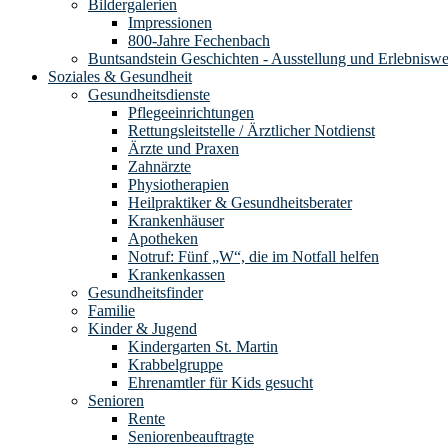
Bildergalerien
Impressionen
800-Jahre Fechenbach
Buntsandstein Geschichten - Ausstellung und Erlebnisw
Soziales & Gesundheit
Gesundheitsdienste
Pflegeeinrichtungen
Rettungsleitstelle / Ärztlicher Notdienst
Ärzte und Praxen
Zahnärzte
Physiotherapien
Heilpraktiker & Gesundheitsberater
Krankenhäuser
Apotheken
Notruf: Fünf „W“, die im Notfall helfen
Krankenkassen
Gesundheitsfinder
Familie
Kinder & Jugend
Kindergarten St. Martin
Krabbelgruppe
Ehrenamtler für Kids gesucht
Senioren
Rente
Seniorenbeauftragte