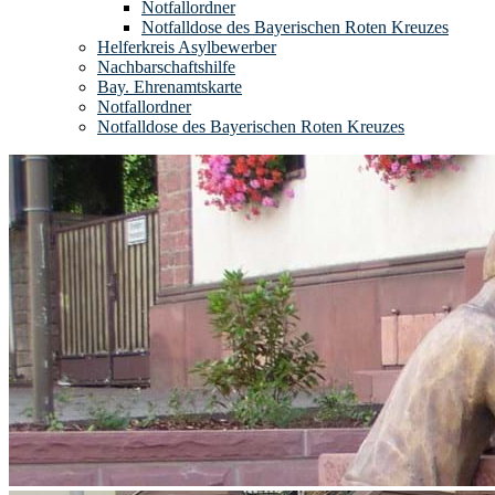
Notfallordner
Notfalldose des Bayerischen Roten Kreuzes
Helferkreis Asylbewerber
Nachbarschaftshilfe
Bay. Ehrenamtskarte
Notfallordner
Notfalldose des Bayerischen Roten Kreuzes