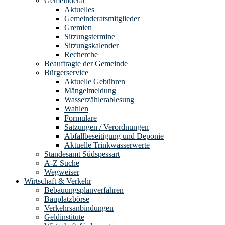
Gemeinderat
Aktuelles
Gemeinderatsmitglieder
Gremien
Sitzungstermine
Sitzungskalender
Recherche
Beauftragte der Gemeinde
Bürgerservice
Aktuelle Gebühren
Mängelmeldung
Wasserzählerablesung
Wahlen
Formulare
Satzungen / Verordnungen
Abfallbeseitigung und Deponie
Aktuelle Trinkwasserwerte
Standesamt Südspessart
A-Z Suche
Wegweiser
Wirtschaft & Verkehr
Bebauungsplanverfahren
Bauplatzbörse
Verkehrsanbindungen
Geldinstitute