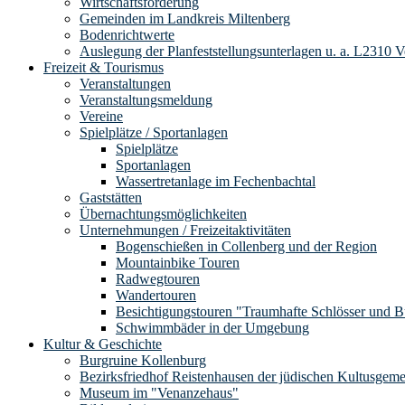
Wirtschaftsförderung
Gemeinden im Landkreis Miltenberg
Bodenrichtwerte
Auslegung der Planfeststellungsunterlagen u. a. L2310 
Freizeit & Tourismus
Veranstaltungen
Veranstaltungsmeldung
Vereine
Spielplätze / Sportanlagen
Spielplätze
Sportanlagen
Wassertretanlage im Fechenbachtal
Gaststätten
Übernachtungsmöglichkeiten
Unternehmungen / Freizeitaktivitäten
Bogenschießen in Collenberg und der Region
Mountainbike Touren
Radwegtouren
Wandertouren
Besichtigungstouren "Traumhafte Schlösser und 
Schwimmbäder in der Umgebung
Kultur & Geschichte
Burgruine Kollenburg
Bezirksfriedhof Reistenhausen der jüdischen Kultusgem
Museum im "Venanzehaus"