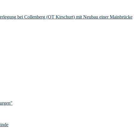
Verlegung bei Collenberg (OT Kirschurt) mit Neubau einer Mainbrücke
Burgen"
einde