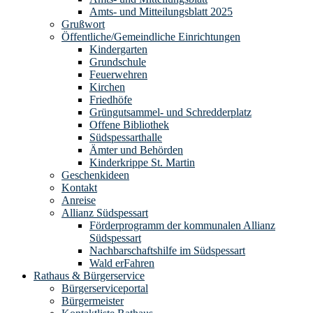
Amts- und Mitteilungsblatt 2025
Grußwort
Öffentliche/Gemeindliche Einrichtungen
Kindergarten
Grundschule
Feuerwehren
Kirchen
Friedhöfe
Grüngutsammel- und Schredderplatz
Offene Bibliothek
Südspessarthalle
Ämter und Behörden
Kinderkrippe St. Martin
Geschenkideen
Kontakt
Anreise
Allianz Südspessart
Förderprogramm der kommunalen Allianz
Südspessart
Nachbarschaftshilfe im Südspessart
Wald erFahren
Rathaus & Bürgerservice
Bürgerserviceportal
Bürgermeister