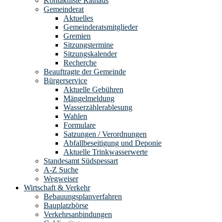
Kontaktliste Rathaus
Gemeinderat
Aktuelles
Gemeinderatsmitglieder
Gremien
Sitzungstermine
Sitzungskalender
Recherche
Beauftragte der Gemeinde
Bürgerservice
Aktuelle Gebühren
Mängelmeldung
Wasserzählerablesung
Wahlen
Formulare
Satzungen / Verordnungen
Abfallbeseitigung und Deponie
Aktuelle Trinkwasserwerte
Standesamt Südspessart
A-Z Suche
Wegweiser
Wirtschaft & Verkehr
Bebauungsplanverfahren
Bauplatzbörse
Verkehrsanbindungen