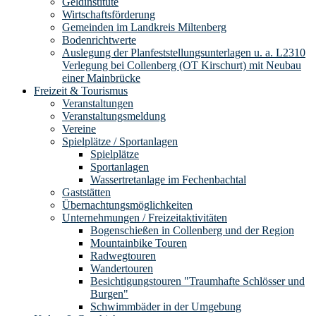
Geldinstitute
Wirtschaftsförderung
Gemeinden im Landkreis Miltenberg
Bodenrichtwerte
Auslegung der Planfeststellungsunterlagen u. a. L2310
Verlegung bei Collenberg (OT Kirschurt) mit Neubau
einer Mainbrücke
Freizeit & Tourismus
Veranstaltungen
Veranstaltungsmeldung
Vereine
Spielplätze / Sportanlagen
Spielplätze
Sportanlagen
Wassertretanlage im Fechenbachtal
Gaststätten
Übernachtungsmöglichkeiten
Unternehmungen / Freizeitaktivitäten
Bogenschießen in Collenberg und der Region
Mountainbike Touren
Radwegtouren
Wandertouren
Besichtigungstouren "Traumhafte Schlösser und
Burgen"
Schwimmbäder in der Umgebung