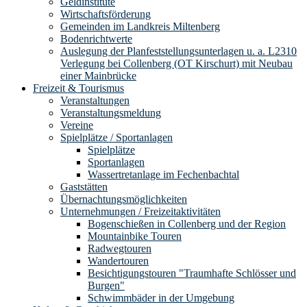
Geldinstitute
Wirtschaftsförderung
Gemeinden im Landkreis Miltenberg
Bodenrichtwerte
Auslegung der Planfeststellungsunterlagen u. a. L2310
Verlegung bei Collenberg (OT Kirschurt) mit Neubau
einer Mainbrücke
Freizeit & Tourismus
Veranstaltungen
Veranstaltungsmeldung
Vereine
Spielplätze / Sportanlagen
Spielplätze
Sportanlagen
Wassertretanlage im Fechenbachtal
Gaststätten
Übernachtungsmöglichkeiten
Unternehmungen / Freizeitaktivitäten
Bogenschießen in Collenberg und der Region
Mountainbike Touren
Radwegtouren
Wandertouren
Besichtigungstouren "Traumhafte Schlösser und
Burgen"
Schwimmbäder in der Umgebung