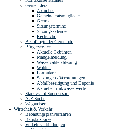
Kontaktliste Rathaus
Gemeinderat
Aktuelles
Gemeinderatsmitglieder
Gremien
Sitzungstermine
Sitzungskalender
Recherche
Beauftragte der Gemeinde
Bürgerservice
Aktuelle Gebühren
Mängelmeldung
Wasserzählerablesung
Wahlen
Formulare
Satzungen / Verordnungen
Abfallbeseitigung und Deponie
Aktuelle Trinkwasserwerte
Standesamt Südspessart
A-Z Suche
Wegweiser
Wirtschaft & Verkehr
Bebauungsplanverfahren
Bauplatzbörse
Verkehrsanbindungen