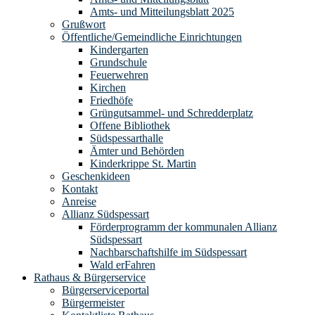
Amts- und Mitteilungsblatt 2025
Grußwort
Öffentliche/Gemeindliche Einrichtungen
Kindergarten
Grundschule
Feuerwehren
Kirchen
Friedhöfe
Grüngutsammel- und Schredderplatz
Offene Bibliothek
Südspessarthalle
Ämter und Behörden
Kinderkrippe St. Martin
Geschenkideen
Kontakt
Anreise
Allianz Südspessart
Förderprogramm der kommunalen Allianz
Südspessart
Nachbarschaftshilfe im Südspessart
Wald erFahren
Rathaus & Bürgerservice
Bürgerserviceportal
Bürgermeister