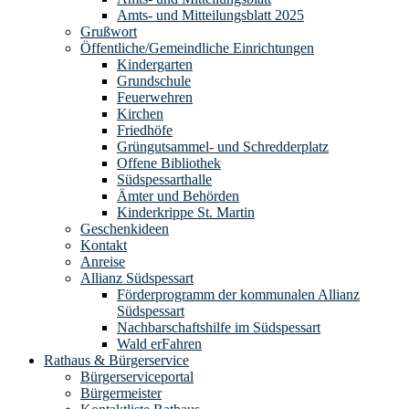
Amts- und Mitteilungsblatt 2025
Grußwort
Öffentliche/Gemeindliche Einrichtungen
Kindergarten
Grundschule
Feuerwehren
Kirchen
Friedhöfe
Grüngutsammel- und Schredderplatz
Offene Bibliothek
Südspessarthalle
Ämter und Behörden
Kinderkrippe St. Martin
Geschenkideen
Kontakt
Anreise
Allianz Südspessart
Förderprogramm der kommunalen Allianz
Südspessart
Nachbarschaftshilfe im Südspessart
Wald erFahren
Rathaus & Bürgerservice
Bürgerserviceportal
Bürgermeister