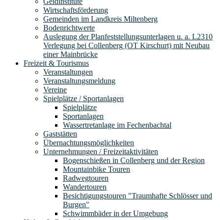
Geldinstitute
Wirtschaftsförderung
Gemeinden im Landkreis Miltenberg
Bodenrichtwerte
Auslegung der Planfeststellungsunterlagen u. a. L2310
Verlegung bei Collenberg (OT Kirschurt) mit Neubau
einer Mainbrücke
Freizeit & Tourismus
Veranstaltungen
Veranstaltungsmeldung
Vereine
Spielplätze / Sportanlagen
Spielplätze
Sportanlagen
Wassertretanlage im Fechenbachtal
Gaststätten
Übernachtungsmöglichkeiten
Unternehmungen / Freizeitaktivitäten
Bogenschießen in Collenberg und der Region
Mountainbike Touren
Radwegtouren
Wandertouren
Besichtigungstouren "Traumhafte Schlösser und
Burgen"
Schwimmbäder in der Umgebung