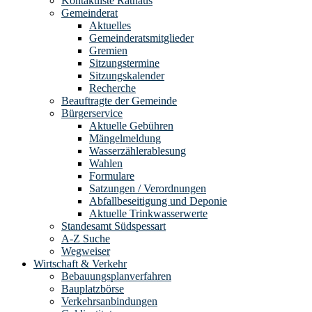
Kontaktliste Rathaus
Gemeinderat
Aktuelles
Gemeinderatsmitglieder
Gremien
Sitzungstermine
Sitzungskalender
Recherche
Beauftragte der Gemeinde
Bürgerservice
Aktuelle Gebühren
Mängelmeldung
Wasserzählerablesung
Wahlen
Formulare
Satzungen / Verordnungen
Abfallbeseitigung und Deponie
Aktuelle Trinkwasserwerte
Standesamt Südspessart
A-Z Suche
Wegweiser
Wirtschaft & Verkehr
Bebauungsplanverfahren
Bauplatzbörse
Verkehrsanbindungen