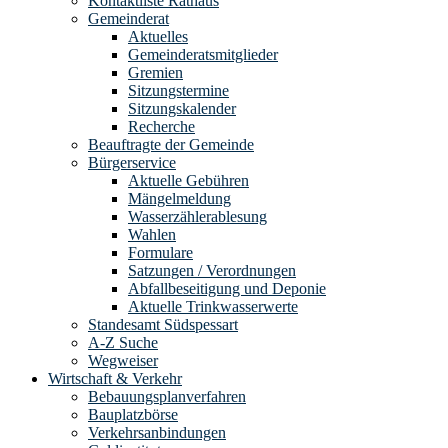
Kontaktliste Rathaus
Gemeinderat
Aktuelles
Gemeinderatsmitglieder
Gremien
Sitzungstermine
Sitzungskalender
Recherche
Beauftragte der Gemeinde
Bürgerservice
Aktuelle Gebühren
Mängelmeldung
Wasserzählerablesung
Wahlen
Formulare
Satzungen / Verordnungen
Abfallbeseitigung und Deponie
Aktuelle Trinkwasserwerte
Standesamt Südspessart
A-Z Suche
Wegweiser
Wirtschaft & Verkehr
Bebauungsplanverfahren
Bauplatzbörse
Verkehrsanbindungen