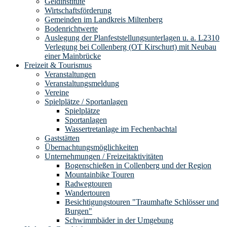
Geldinstitute
Wirtschaftsförderung
Gemeinden im Landkreis Miltenberg
Bodenrichtwerte
Auslegung der Planfeststellungsunterlagen u. a. L2310
Verlegung bei Collenberg (OT Kirschurt) mit Neubau
einer Mainbrücke
Freizeit & Tourismus
Veranstaltungen
Veranstaltungsmeldung
Vereine
Spielplätze / Sportanlagen
Spielplätze
Sportanlagen
Wassertretanlage im Fechenbachtal
Gaststätten
Übernachtungsmöglichkeiten
Unternehmungen / Freizeitaktivitäten
Bogenschießen in Collenberg und der Region
Mountainbike Touren
Radwegtouren
Wandertouren
Besichtigungstouren "Traumhafte Schlösser und
Burgen"
Schwimmbäder in der Umgebung