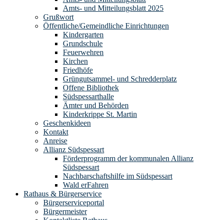
Amts- und Mitteilungsblatt 2025
Grußwort
Öffentliche/Gemeindliche Einrichtungen
Kindergarten
Grundschule
Feuerwehren
Kirchen
Friedhöfe
Grüngutsammel- und Schredderplatz
Offene Bibliothek
Südspessarthalle
Ämter und Behörden
Kinderkrippe St. Martin
Geschenkideen
Kontakt
Anreise
Allianz Südspessart
Förderprogramm der kommunalen Allianz
Südspessart
Nachbarschaftshilfe im Südspessart
Wald erFahren
Rathaus & Bürgerservice
Bürgerserviceportal
Bürgermeister