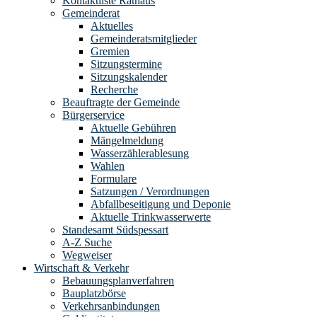
Kontaktliste Rathaus
Gemeinderat
Aktuelles
Gemeinderatsmitglieder
Gremien
Sitzungstermine
Sitzungskalender
Recherche
Beauftragte der Gemeinde
Bürgerservice
Aktuelle Gebühren
Mängelmeldung
Wasserzählerablesung
Wahlen
Formulare
Satzungen / Verordnungen
Abfallbeseitigung und Deponie
Aktuelle Trinkwasserwerte
Standesamt Südspessart
A-Z Suche
Wegweiser
Wirtschaft & Verkehr
Bebauungsplanverfahren
Bauplatzbörse
Verkehrsanbindungen