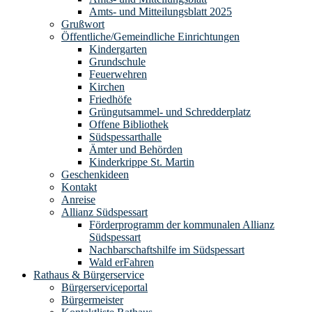
Amts- und Mitteilungsblatt 2025
Grußwort
Öffentliche/Gemeindliche Einrichtungen
Kindergarten
Grundschule
Feuerwehren
Kirchen
Friedhöfe
Grüngutsammel- und Schredderplatz
Offene Bibliothek
Südspessarthalle
Ämter und Behörden
Kinderkrippe St. Martin
Geschenkideen
Kontakt
Anreise
Allianz Südspessart
Förderprogramm der kommunalen Allianz
Südspessart
Nachbarschaftshilfe im Südspessart
Wald erFahren
Rathaus & Bürgerservice
Bürgerserviceportal
Bürgermeister