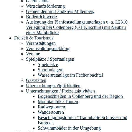
Geldinstitute
Wirtschaftsförderung
Gemeinden im Landkreis Miltenberg
Bodenrichtwerte
Auslegung der Planfeststellungsunterlagen u. a. L2310
Verlegung bei Collenberg (OT Kirschurt) mit Neubau
einer Mainbrücke
Freizeit & Tourismus
Veranstaltungen
Veranstaltungsmeldung
Vereine
Spielplätze / Sportanlagen
Spielplätze
Sportanlagen
Wassertretanlage im Fechenbachtal
Gaststätten
Übernachtungsmöglichkeiten
Unternehmungen / Freizeitaktivitäten
Bogenschießen in Collenberg und der Region
Mountainbike Touren
Radwegtouren
Wandertouren
Besichtigungstouren "Traumhafte Schlösser und
Burgen"
Schwimmbäder in der Umgebung