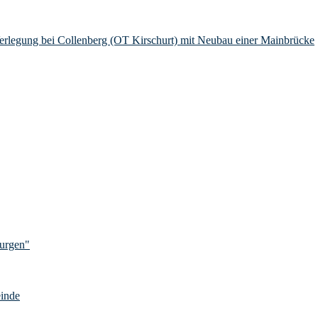
Verlegung bei Collenberg (OT Kirschurt) mit Neubau einer Mainbrücke
Burgen"
einde