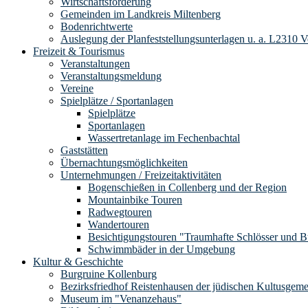
Wirtschaftsförderung
Gemeinden im Landkreis Miltenberg
Bodenrichtwerte
Auslegung der Planfeststellungsunterlagen u. a. L2310 
Freizeit & Tourismus
Veranstaltungen
Veranstaltungsmeldung
Vereine
Spielplätze / Sportanlagen
Spielplätze
Sportanlagen
Wassertretanlage im Fechenbachtal
Gaststätten
Übernachtungsmöglichkeiten
Unternehmungen / Freizeitaktivitäten
Bogenschießen in Collenberg und der Region
Mountainbike Touren
Radwegtouren
Wandertouren
Besichtigungstouren "Traumhafte Schlösser und 
Schwimmbäder in der Umgebung
Kultur & Geschichte
Burgruine Kollenburg
Bezirksfriedhof Reistenhausen der jüdischen Kultusgem
Museum im "Venanzehaus"