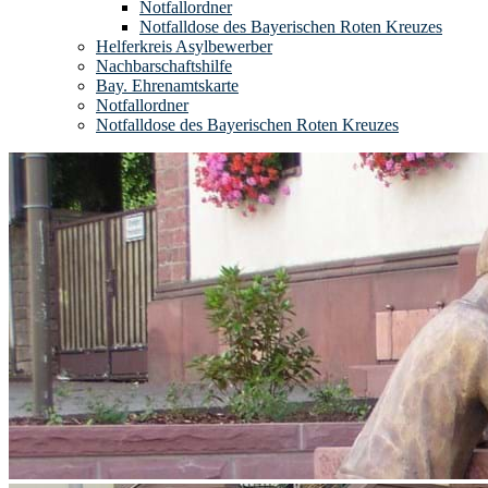
Notfallordner
Notfalldose des Bayerischen Roten Kreuzes
Helferkreis Asylbewerber
Nachbarschaftshilfe
Bay. Ehrenamtskarte
Notfallordner
Notfalldose des Bayerischen Roten Kreuzes