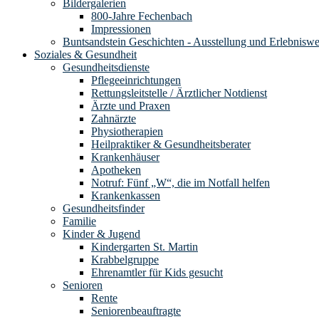
Bildergalerien
800-Jahre Fechenbach
Impressionen
Buntsandstein Geschichten - Ausstellung und Erlebnisw
Soziales & Gesundheit
Gesundheitsdienste
Pflegeeinrichtungen
Rettungsleitstelle / Ärztlicher Notdienst
Ärzte und Praxen
Zahnärzte
Physiotherapien
Heilpraktiker & Gesundheitsberater
Krankenhäuser
Apotheken
Notruf: Fünf „W“, die im Notfall helfen
Krankenkassen
Gesundheitsfinder
Familie
Kinder & Jugend
Kindergarten St. Martin
Krabbelgruppe
Ehrenamtler für Kids gesucht
Senioren
Rente
Seniorenbeauftragte