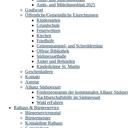
Amts- und Mitteilungsblatt 2025
Grußwort
Öffentliche/Gemeindliche Einrichtungen
Kindergarten
Grundschule
Feuerwehren
Kirchen
Friedhöfe
Grüngutsammel- und Schredderplatz
Offene Bibliothek
Südspessarthalle
Ämter und Behörden
Kinderkrippe St. Martin
Geschenkideen
Kontakt
Anreise
Allianz Südspessart
Förderprogramm der kommunalen Allianz Südspes
Nachbarschaftshilfe im Südspessart
Wald erFahren
Rathaus & Bürgerservice
Bürgerserviceportal
Bürgermeister
Kontaktliste Rathaus