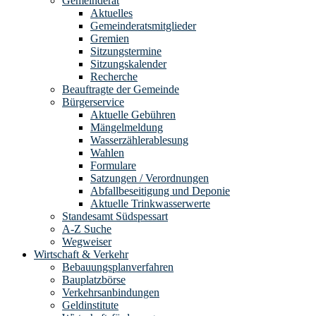
Gemeinderat
Aktuelles
Gemeinderatsmitglieder
Gremien
Sitzungstermine
Sitzungskalender
Recherche
Beauftragte der Gemeinde
Bürgerservice
Aktuelle Gebühren
Mängelmeldung
Wasserzählerablesung
Wahlen
Formulare
Satzungen / Verordnungen
Abfallbeseitigung und Deponie
Aktuelle Trinkwasserwerte
Standesamt Südspessart
A-Z Suche
Wegweiser
Wirtschaft & Verkehr
Bebauungsplanverfahren
Bauplatzbörse
Verkehrsanbindungen
Geldinstitute