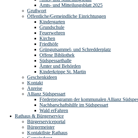
Amts- und Mitteilungsblatt 2025
Grußwort
Öffentliche/Gemeindliche Einrichtungen
Kindergarten
Grundschule
Feuerwehren
Kirchen
Friedhöfe
Grüngutsammel- und Schredderplatz
Offene Bibliothek
Südspessarthalle
Ämter und Behörden
Kinderkrippe St. Martin
Geschenkideen
Kontakt
Anreise
Allianz Südspessart
Förderprogramm der kommunalen Allianz Südspes
Nachbarschaftshilfe im Südspessart
Wald erFahren
Rathaus & Bürgerservice
Bürgerserviceportal
Bürgermeister
Kontaktliste Rathaus