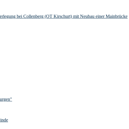
Verlegung bei Collenberg (OT Kirschurt) mit Neubau einer Mainbrücke
Burgen"
einde