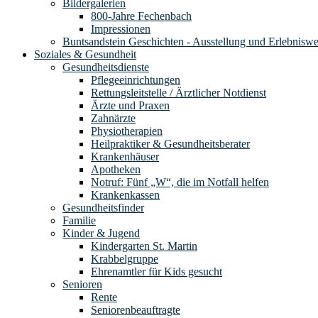
Bildergalerien
800-Jahre Fechenbach
Impressionen
Buntsandstein Geschichten - Ausstellung und Erlebnisw
Soziales & Gesundheit
Gesundheitsdienste
Pflegeeinrichtungen
Rettungsleitstelle / Ärztlicher Notdienst
Ärzte und Praxen
Zahnärzte
Physiotherapien
Heilpraktiker & Gesundheitsberater
Krankenhäuser
Apotheken
Notruf: Fünf „W“, die im Notfall helfen
Krankenkassen
Gesundheitsfinder
Familie
Kinder & Jugend
Kindergarten St. Martin
Krabbelgruppe
Ehrenamtler für Kids gesucht
Senioren
Rente
Seniorenbeauftragte