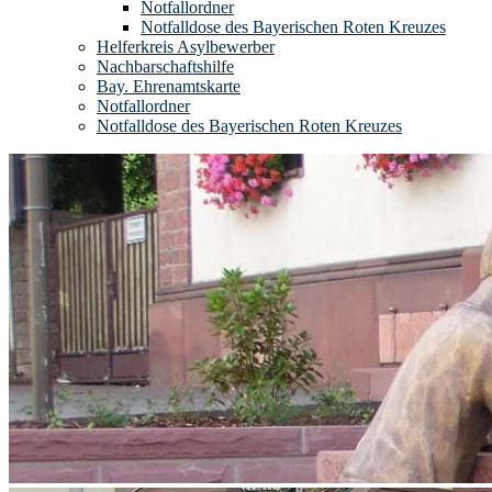
Notfallordner
Notfalldose des Bayerischen Roten Kreuzes
Helferkreis Asylbewerber
Nachbarschaftshilfe
Bay. Ehrenamtskarte
Notfallordner
Notfalldose des Bayerischen Roten Kreuzes