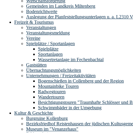
Wirtschaftsförderung
Gemeinden im Landkreis Miltenberg
Bodenrichtwerte
Auslegung der Planfeststellungsunterlagen u. a. L2310 
Freizeit & Tourismus
Veranstaltungen
Veranstaltungsmeldung
Vereine
Spielplätze / Sportanlagen
Spielplätze
Sportanlagen
Wassertretanlage im Fechenbachtal
Gaststätten
Übernachtungsmöglichkeiten
Unternehmungen / Freizeitaktivitäten
Bogenschießen in Collenberg und der Region
Mountainbike Touren
Radwegtouren
Wandertouren
Besichtigungstouren "Traumhafte Schlösser und 
Schwimmbäder in der Umgebung
Kultur & Geschichte
Burgruine Kollenburg
Bezirksfriedhof Reistenhausen der jüdischen Kultusgem
Museum im "Venanzehaus"